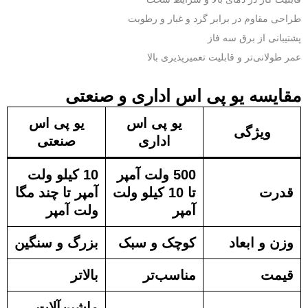
طراحی مقاوم در برابر گرد و غبار و رطوبت
پشتیبانی از برق سه فاز
عمر طولانی‌تر و قابلیت تعمیرپذیری بالا
مقایسه یو پی اس اداری و صنعتی
یو پی اس
یو پی اس
ویژگی
اداری
صنعتی
500 ولت آمپر
10 کیلو ولت
قدرت
تا 10 کیلو ولت
آمپر تا چند مگا
آمپر
ولت آمپر
وزن و ابعاد
کوچک و سبک
بزرگ و سنگین
قیمت
مناسب‌تر
بالاتر
ماشین‌آلات