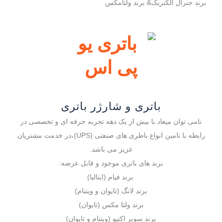
برند جنرال الکتریک& برند ولتامکس
باتری و شارژر باتری
نامی توان میعاد با بیش از یک دهه تجربه حرفه ای و تخصصی در
رابطه با تامین انواع باطری های صنعتی (UPS)،در خدمت مشتریان
عزیز می باشد.
برند های باتری موجود و قابل عرضه:
برند فیام (ایتالیا)
برند لانگ (تایوان و ویتنام)
برند ولتا مکس (تایوان)
برند سوپر اکتیو (ویتنام و تایوان)