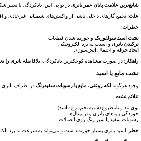
شایع‌ترین علامت پایان عمر باتری
در یو پی اس، بادکردگی یا تغییر 
علت
: تجمع گازهای داخلی ناشی از واکنش‌های شیمیایی غیرعادی و ا
خطرات
:
نشت اسید سولفوریک
و خورده شدن قطعات
ترکیدن باتری
و آسیب به برد الکترونیکی
ایجاد جرقه
و احتمال آتش‌سوزی
راهکار
: در صورت مشاهده کوچکترین بادکردگی،
بلافاصله باتری را ت
نشت مایع یا اسید
وجود هرگونه
لکه روغنی، مایع یا رسوبات سفیدرنگ
در اطراف باتری ی
علائم نشت
:
بوی تند و نامطبوع (شبیه تخم‌مرغ فاسد)
خوردگی پایه‌های باتری و ترمینال‌ها
رسوبات سفید یا سبز رنگ روی اتصالات
خطر
: اسید باتری بسیار خورنده است و می‌تواند به سرعت به برد الک