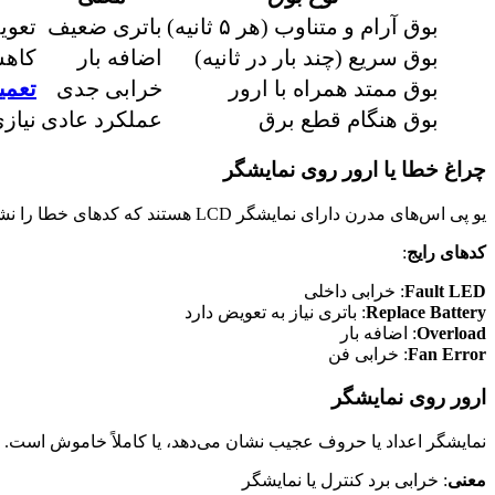
بوق آرام و متناوب (هر ۵ ثانیه)
باتری ضعیف
تعوی
بوق سریع (چند بار در ثانیه)
اضافه بار
کاهش
بوق ممتد همراه با ارور
خرابی جدی
تعمی
بوق هنگام قطع برق
عملکرد عادی
نیاز
چراغ خطا یا ارور روی نمایشگر
یو پی اس‌های مدرن دارای نمایشگر LCD هستند که کدهای خطا را نشان می‌دهند.
کدهای رایج
:
Fault LED
: خرابی داخلی
Replace Battery
: باتری نیاز به تعویض دارد
Overload
: اضافه بار
Fan Error
: خرابی فن
ارور روی نمایشگر
نمایشگر اعداد یا حروف عجیب نشان می‌دهد، یا کاملاً خاموش است.
معنی
: خرابی برد کنترل یا نمایشگر