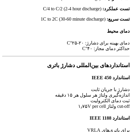
تست عملکرد:
C/4 to C/2 (2-4 hour discharge)
تست سریع:
1C to 2C (30-60 minute discharge)
دمای محیط
دمای بهینه برای دشارژ: ۲۰-۲۵°C
حداکثر دمای مجاز: ۴۰°C
استانداردهای بین‌المللی دشارژ باتری
استاندارد IEEE 450
دشارژ با جریان ثابت
اندازه‌گیری ولتاژ هر سلول هر ۱۵ دقیقه
ثبت دمای الکترولیت
cut-off ولتاژ ۱٫۷۵V per cell
استاندارد IEEE 1188
برای باتری‌های VRLA