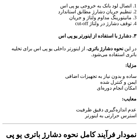
1. اتصال لود بانک به خروجی یو پی اس
2. تنظیم جریان دشارژ مطابق استاندارد
3. مانیتورینگ مداوم ولتاژ و جریان
4. توقف دشارژ در ولتاژ cut-off
۳. دشارژ با استفاده از اینورتر یو پی اس
در این
نحوه دشارژ باتری
، از اینورتر داخلی یو پی اس برای تخلیه
باتری استفاده می‌شود.
مزایا:
ساده و بدون نیاز به تجهیزات اضافی
ایمن و کنترل شده
امکان انجام دوره‌ای
معایب:
عدم اندازه‌گیری دقیق ظرفیت
استرس حرارتی به اینورتر
نمودار فرآیند کامل نحوه دشارژ باتری یو پی