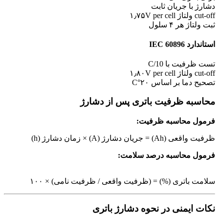
دشارژ با جریان ثابت
cut-off ولتاژ ۱٫۷۵V per cell
ثبت ولتاژ هر ۴ سلول
استاندارد IEC 60896
تست ظرفیت با C/10
cut-off ولتاژ ۱٫۸۰V per cell
تصحیح دما بر اساس ۲۰°C
محاسبه ظرفیت باتری پس از دشارژ
فرمول محاسبه ظرفیت:
ظرفیت واقعی (Ah) = جریان دشارژ (A) × زمان دشارژ (h)
فرمول محاسبه درصد سلامت:
سلامت باتری (%) = (ظرفیت واقعی / ظرفیت نامی) × ۱۰۰
نکات ایمنی در نحوه دشارژ باتری