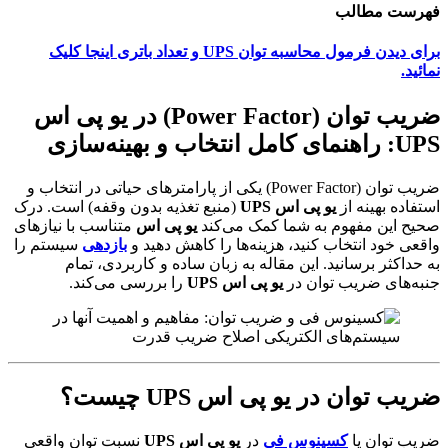
فهرست مطالب
برای دیدن فرمول محاسبه توان UPS و تعداد باتری اینجا کلیک
نمائید.
ضریب توان (Power Factor) در یو پی اس
UPS: راهنمای کامل انتخاب و بهینه‌سازی
ضریب توان (Power Factor) یکی از پارامترهای حیاتی در انتخاب و
استفاده بهینه از
یو پی اس UPS
(منبع تغذیه بدون وقفه) است. درک
صحیح این مفهوم به شما کمک می‌کند
یو پی اس
متناسب با نیازهای
واقعی خود انتخاب کنید، هزینه‌ها را کاهش دهید و
بازدهی
سیستم را
به حداکثر برسانید. این مقاله به زبان ساده و کاربردی، تمام
جنبه‌های ضریب توان در
یو پی اس UPS
را بررسی می‌کند.
ضریب توان در
یو پی اس UPS
چیست؟
ضریب توان یا
کسینوس فی
در
یو پی اس UPS
نسبت توان واقعی