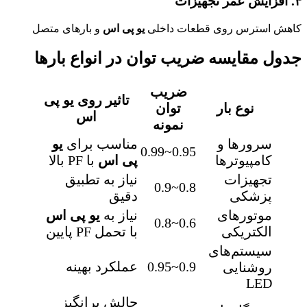
۴. افزایش عمر تجهیزات
کاهش استرس روی قطعات داخلی
یو پی اس
و بارهای متصل
جدول مقایسه ضریب توان در انواع بارها
ضریب
تاثیر روی
یو پی
نوع بار
توان
اس
نمونه
سرورها و
مناسب برای
یو
0.95~0.99
کامپیوترها
پی اس
با PF بالا
تجهیزات
نیاز به تطبیق
0.8~0.9
پزشکی
دقیق
موتورهای
نیاز به
یو پی اس
0.6~0.8
الکتریکی
با تحمل PF پایین
سیستم‌های
0.9~0.95
عملکرد بهینه
روشنایی
LED
چالش برانگیز