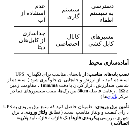
دسترسی
عدم
سیستم
به سیستم
استفاده از
گازی
اطفاء
آب
جداسازی
مسیرهای
کانال
از کابل‌های
کابل کشی
اختصاصی
دیتا
آماده‌سازی محیط
نصب پایه‌های مناسب
: از پایه‌های مناسب برای نگهداری UPS
استفاده کنید تا از لرزش و جابجایی آن جلوگیری شود.( استفاده از
شاسی ضدلرزش ، تراز کردن با دقت
±1mm/m
، مقاومت زمین
≤
1Ω
، رعایت فاصله
30cm
بین رک‌ها، نصب سنسورهای دما در
مرکز
باتری‌
ها )
تأمین برق ورودی
: اطمینان حاصل کنید که منبع برق ورودی به UPS
دارای کیفیت و ولتاژ مناسب است. ( تطابق
ولتاژ ورودی
با برق
شهری، بررسی
پیکربندی فازها
(تک فاز/سه فاز)، تأیید
پلاریته
اتصالات
)