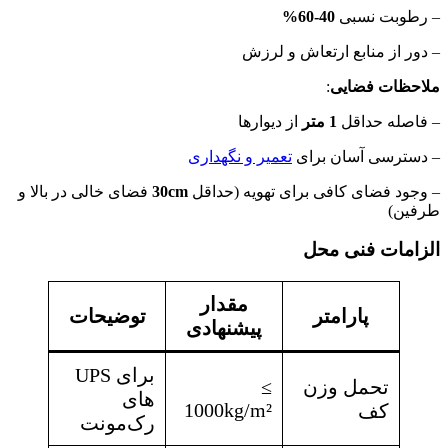
– رطوبت نسبی
40-60%
– دور از منابع ارتعاش و لرزش
ملاحظات فضایی
:
– فاصله حداقل
1 متر
از دیوارها
– دسترسی آسان برای
تعمیر و نگهداری
– وجود فضای کافی برای تهویه (حداقل
30cm
فضای خالی در بالا و
طرفین)
الزامات فنی محل
مقدار
پارامتر
توضیحات
پیشنهادی
برای UPS
تحمل وزن
≥
های
1000kg/m²
کف
رک‌مونت