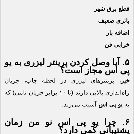
قطع برق شهر
باتری ضعیف
اضافه بار
خرابی فن
۵. آیا وصل کردن پرینتر لیزری به
یو
پی اس
مجاز است؟
خیر
، پرینترهای لیزری در لحظه چاپ، جریان
راه‌اندازی بالایی دارند (تا ۱۰ برابر جریان نامی) که
به
یو پی اس
آسیب می‌زند.
۶. چرا
یو پی اس
نو من زمان
پشتیبانی کمی دارد؟