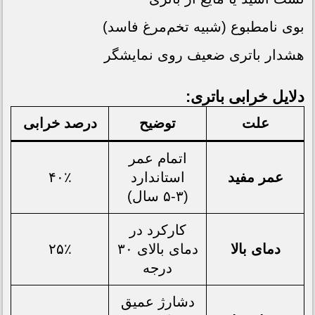
بوی نامطبوع (شبیه تخم‌مرغ فاسد)
هشدار باتری ضعیف روی نمایشگر
دلایل خرابی باتری:
علت
توضیح
درصد خرابی
اتمام عمر
عمر مفید
استاندارد
۴۰٪
(۳-۵ سال)
کارکرد در
دمای بالا
دمای بالای ۳۰
۲۵٪
درجه
دشارژ عمیق