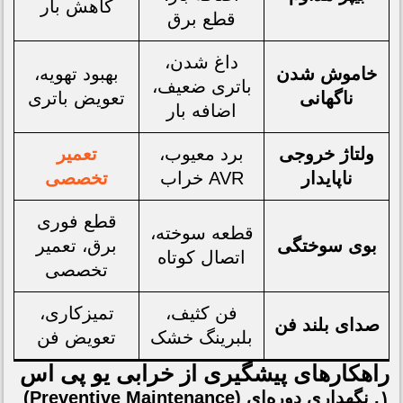
کاهش بار
قطع برق
داغ شدن،
خاموش شدن
بهبود تهویه،
باتری ضعیف،
ناگهانی
تعویض باتری
اضافه بار
ولتاژ خروجی
برد معیوب،
تعمیر
ناپایدار
AVR خراب
تخصصی
قطع فوری
قطعه سوخته،
بوی سوختگی
برق، تعمیر
اتصال کوتاه
تخصصی
فن کثیف،
تمیزکاری،
صدای بلند فن
بلبرینگ خشک
تعویض فن
راهکارهای پیشگیری از خرابی یو پی اس
۱. نگهداری دوره‌ای (Preventive Maintenance)