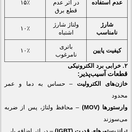
عدم استفاده
در اثر عدم
۱۵٪
قطع برق
شارژ
ولتاژ شارژ
۱۰٪
نامناسب
اشتباه
باتری
کیفیت پایین
۱۰٪
نامرغوب
۲. خرابی برد الکترونیکی
قطعات آسیب‌پذیر:
خازن‌های الکترولیت
– حساس به دما و عمر
محدود
وارستورها (MOV)
– محافظ ولتاژ، پس از ضربه
می‌سوزند
ترانزیستورهای قدرت (IGBT)
– در اثر اضافه بار