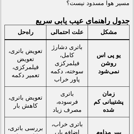
مسیر هوا مسدود نیست؟
جدول راهنمای عیب یابی سریع
مشکل
علت احتمالی
راه‌حل
باتری دشارژ
تعویض باتری،
یو پی اس
کامل،
تعویض
روشن
فیلمرکزی
فیلمرکزی،
نمی‌شود
سوخته، دکمه
تعمیر دکمه
پاور خراب
زمان
باتری
تعویض باتری،
پشتیبانی کم
فرسوده،
کاهش بار
شده
مصرف زیاد
باتری خراب،
بررسی باتری،
بیپر مداوم
اضافه بار،