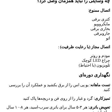
ه وسایلی را نباید همزمان وصل کرد؟
تصال ممنوع
:
تری برقی
ایکروویو
خاری برقی
اروبرقی
و
تصال مجاز (با رعایت ظرفیت)
:
ودم و روتر
غ LED کوچک
لویزیون (با احتیاط)
گهداری دوره‌ای
ست ماهانه
: یو پی اس را از برق بکشید و عملکرد آن را بررسی
نید
میزکاری
: گرد و غبار را از روی فن و دریچه‌ها پاک کنید
عویض باتری
: هر ۳-۵ سال برای باتری سرب-اسید، هر ۸-۱۰ سال
رای لیتیوم