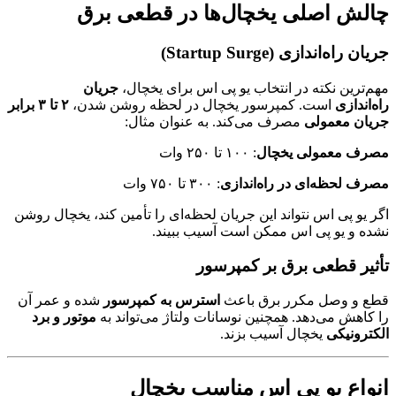
الش اصلی یخچال‌ها در قطعی برق
یان راه‌اندازی (Startup Surge)
هم‌ترین نکته در انتخاب یو پی اس برای یخچال،
جریان
اه‌اندازی
است. کمپرسور یخچال در لحظه روشن شدن،
۲ تا ۳ برابر
ریان معمولی
مصرف می‌کند. به عنوان مثال:
صرف معمولی یخچال
: ۱۰۰ تا ۲۵۰ وات
صرف لحظه‌ای در راه‌اندازی
: ۳۰۰ تا ۷۵۰ وات
گر یو پی اس نتواند این جریان لحظه‌ای را تأمین کند، یخچال روشن
شده و یو پی اس ممکن است آسیب ببیند.
أثیر قطعی برق بر کمپرسور
طع و وصل مکرر برق باعث
استرس به کمپرسور
شده و عمر آن
ا کاهش می‌دهد. همچنین نوسانات ولتاژ می‌تواند به
موتور و برد
لکترونیکی
یخچال آسیب بزند.
نواع یو پی اس مناسب یخچال