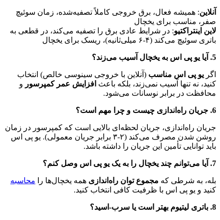
لاین
: همیشه فعال، برق خروجی کاملاً تصفیه‌شده، زمان سوئیچ
فر، مناسب برای یخچال
ین اینتراکتیو
: در شرایط عادی برق را تصفیه می‌کند، در قطعی به
ری سوئیچ می‌کند (۴-۶ میلی‌ثانیه)، ریسک برای یخچال
ب می‌زند؟
گر
یو پی اس مناسب
(آنلاین با خروجی سینوسی خالص) انتخاب
نید، نه تنها آسیب نمی‌زند، بلکه باعث
افزایش عمر کمپرسور
و
حافظت در برابر نوسانات می‌شود.
 مهم است؟
ریان راه‌اندازی، جریان لحظه‌ای بالایی است که کمپرسور در زمان
روشن شدن مصرف می‌کند (۲-۳ برابر جریان معمولی). یو پی اس
اید توانایی تأمین این جریان را داشته باشد.
ی اس وصل کنم؟
له، به شرطی که
مجموع توان راه‌اندازی
همه یخچال‌ها را
محاسبه
نید و یو پی اس با ظرفیت کافی انتخاب کنید.
سرب-اسید؟