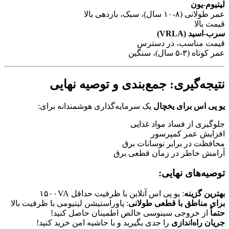
یتیوم-یون
 طولانی (۸-۱۰ سال)، سبک، بازدهی بالا
یمت بالا
ب-اسید (VRLA)
یمت مناسب، در دسترس
 کوتاه (۳-۵ سال)، سنگین
تیجه‌گیری: جمع‌بندی و توصیه نهایی
و پی اس برای یخچال
یک سرمایه‌گذاری هوشمندانه برای:
لوگیری از فساد مواد غذایی
فزایش عمر کمپرسور
حافظت در برابر نوسانات برق
رامش خاطر در زمان قطعی برق
وصیه‌های نهایی:
هترین گزینه
: یو پی اس آنلاین با ظرفیت حداقل ۱۵۰۰VA
رای مناطق با قطعی طولانی
: پاوراستیشن لیتیومی با ظرفیت بالا
ماً
از خروجی سینوسی خالص اطمینان حاصل کنید!
ریان راه‌اندازی
را جدی بگیرید و با حاشیه امن خرید کنید!