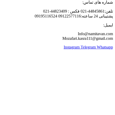
ماره های تماس:
448458-021 فکس : 44823409-021
انی 24 ساعته:09122577116 09195116524
یمیل:
Info@namitavan.co
Mozafari.kasra111@gmail.co
Instagram
Telegram
Whatsap