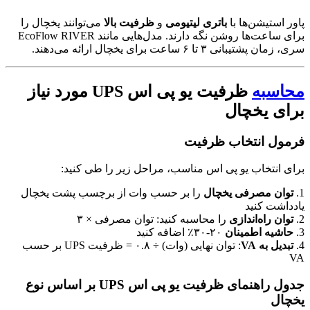
اور استیشن‌ها با
باتری لیتیومی
و
ظرفیت بالا
می‌توانند یخچال را
برای ساعت‌ها روشن نگه دارند. مدل‌هایی مانند EcoFlow RIVER
، زمان پشتیبانی ۳ تا ۶ ساعت برای یخچال ارائه می‌دهند.
حاسبه
ظرفیت یو پی اس UPS مورد نیاز
رای یخچال
رمول انتخاب ظرفیت
رای انتخاب یو پی اس مناسب، مراحل زیر را طی کنید:
توان مصرفی یخچال
را بر حسب وات از برچسب پشت یخچال
ادداشت کنید
توان راه‌اندازی
را محاسبه کنید: توان مصرفی × ۳
حاشیه اطمینان
۲۰-۳۰٪ اضافه کنید
تبدیل به VA
: توان نهایی (وات) ÷ ۰.۸ = ظرفیت UPS بر حسب
V
جدول راهنمای ظرفیت یو پی اس UPS بر اساس نوع
خچال