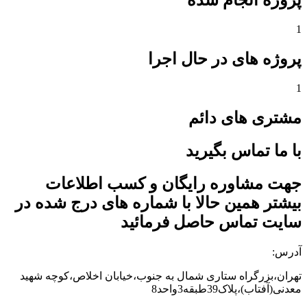
روژه انجام شده
روژه های در حال اجرا
شتری های دائم
ا ما تماس بگیرید
هت مشاوره رایگان و کسب اطلاعات
یشتر همین حالا با شماره های درج شده در
ایت تماس حاصل فرمائید
درس:
هران،بزرگراه ستاری شمال به جنوب،خیابان اخلاص،کوچه شهید
دنی(آفتاب)،پلاک39طبقه3واحد8