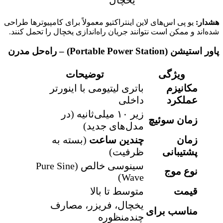
یخچال
شدار:
یو پی اس‌های لاین اینتراکتیو معمولاً برای کامپیوترها طراحی
ده‌اند و ممکن است نتوانند جریان راه‌اندازی یخچال را تحمل کنند.
ر استیشن (Portable Power Station) – راه‌حل مدرن
ویژگی
توضیحات
مکانیزم
باتری لیتیومی با اینورتر
عملکرد
داخلی
زیر ۱۰ میلی‌ثانیه (در
زمان سوئیچ
مدل‌های جدید)
زمان
چندین ساعت
(بسته به
پشتیبانی
ظرفیت)
سینوسی خالص (Pure Sine
نوع موج
Wave)
قیمت
متوسط تا بالا
یخچال، فریزر، مصارف
مناسب برای
چندمنظوره