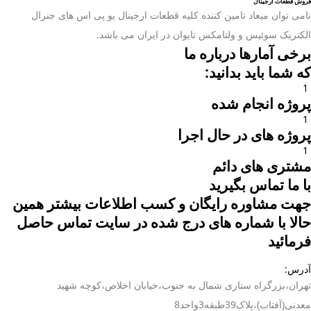
فروش قطعات ارجینال
نامی توان میعاد تامین کننده کلیه قطعات ارجینال یو پی اس های جنرال
الکتریک سوئیس و ولتامکس تایوان در ایران می باشد.
برخی آمارها درباره ما
که شما باید بدانید:
1
پروژه انجام شده
1
پروژه های در حال اجرا
1
مشتری های دائم
با ما تماس بگیرید
جهت مشاوره رایگان و کسب اطلاعات بیشتر همین
حالا با شماره های درج شده در سایت تماس حاصل
فرمائید
آدرس:
تهران،بزرگراه ستاری شمال به جنوب،خیابان اخلاص،کوچه شهید
معدنی(آفتاب)،پلاک39طبقه3واحد8