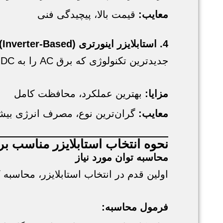
معایب:
قیمت بالا، پیچیدگی فنی
4. استابلایزر اینورتری (Inverter-Based)
جدیدترین تکنولوژی که برق AC را به DC تبدیل کرده و مجدداً به AC با ولتاژ ثابت تبدیل می‌کند.
مزایا:
بهترین عملکرد، محافظت کامل
معایب:
گران‌ترین نوع، مصرف انرژی بیشتر
نحوه انتخاب استابلایزر مناسب ب
محاسبه توان مورد نیاز
اولین قدم در انتخاب استابلایزر، محاسبه
فرمول محاسبه: